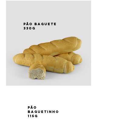
PÃO baguete
330g
PÃO
baguetinho
115g