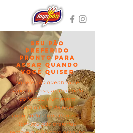
Seu pão
preferido
pronto para
assar quando
você quiser
Aquele pão quentinho e
super gostoso, recém saído
do forno.... Hummmm
Com a linha de pães
congelados Lago Pão você
tem seu pão preferido
sempre a mão para assar no