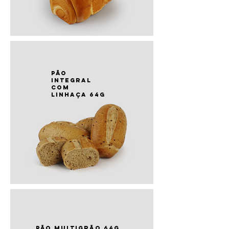
PÃO
integral
com
linhaça 64g
PÃO multigrão 64g