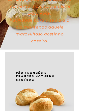
momento mais conveniente
para você.
Facilidade para o seu dia a
dia mantendo aquele
maravilhoso gostinho
caseiro.
PÃO FRANCÊS e
francês noturno
64G/80g