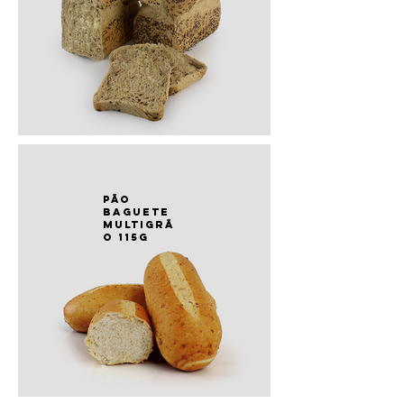
PÃO
baguete
multigrã
o 115g