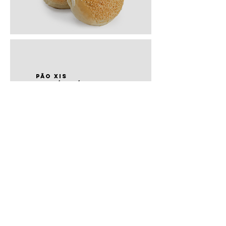
PÃO xis
100g/140/160g
PÃO
hot dog
aniversário 35g