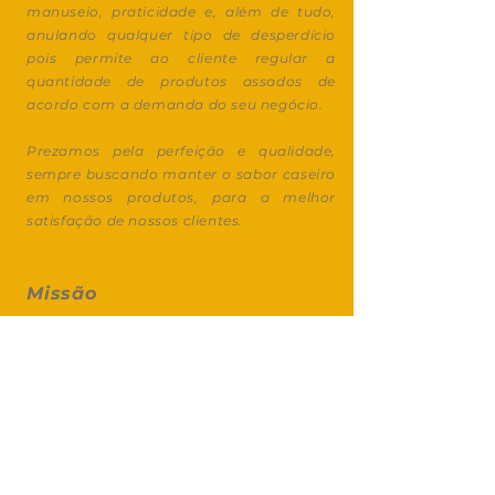
manuseio, praticidade e, além de tudo,
anulando qualquer tipo de desperdício
pois permite ao cliente regular a
quantidade de produtos assados de
acordo com a demanda do seu negócio.
Prezamos pela perfeição e qualidade,
sempre buscando manter o sabor caseiro
em nossos produtos, para a melhor
satisfação de nossos clientes.
Missão
Oferecer produtos de panificação com
excelente qualidade, propiciando a
praticidade com itens congelados e
prontos para assar, além de proporcionar
mais rentabilidade ao cliente, zerando o
desperdício. Uma equipe de
colaboradores motivados é nossa base